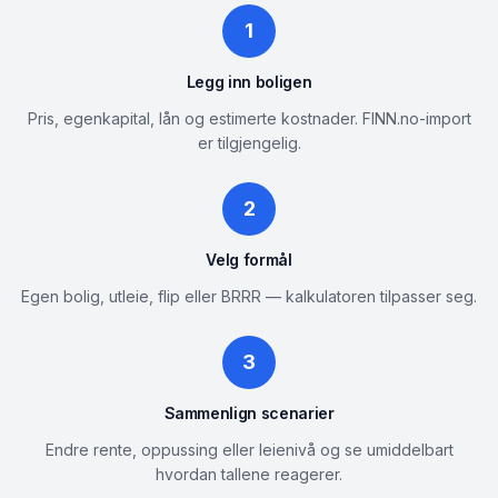
1
Legg inn boligen
Pris, egenkapital, lån og estimerte kostnader. FINN.no-import
er tilgjengelig.
2
Velg formål
Egen bolig, utleie, flip eller BRRR — kalkulatoren tilpasser seg.
3
Sammenlign scenarier
Endre rente, oppussing eller leienivå og se umiddelbart
hvordan tallene reagerer.